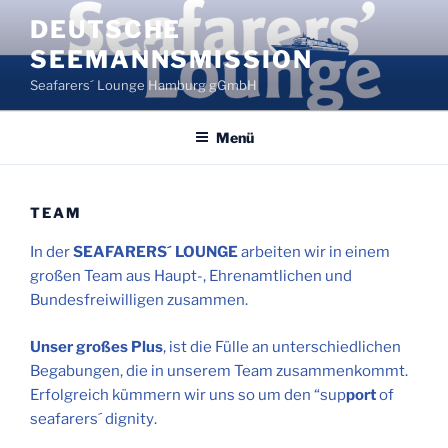
Zum
DEUTSCHE
Inhalt
SEEMANNSMISSION
springen
Seafarers´ Lounge Hamburg gGmbH
Menü
TEAM
In der
SEAFARERS´ LOUNGE
arbeiten wir in einem
großen Team aus Haupt-, Ehrenamtlichen und
Bundesfreiwilligen zusammen.
Unser großes Plus
, ist die Fülle an unterschiedlichen
Begabungen, die in unserem Team zusammenkommt.
Erfolgreich kümmern wir uns so um den “sup
port
of
seafarers´ dignity.