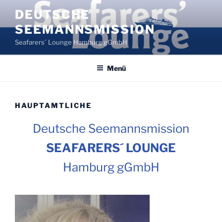
Zum
DEUTSCHE
Inhalt
SEEMANNSMISSION
springen
Seafarers´ Lounge Hamburg gGmbH
Menü
HAUPTAMTLICHE
Deutsche Seemannsmission
SEAFARERS´ LOUNGE
Hamburg gGmbH