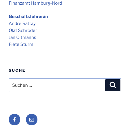
Finanzamt Hamburg-Nord
Geschäftsführer:in
André Rattay
Olaf Schröder
Jan Oltmanns
Fiete Sturm
SUCHE
Suche
Suche
nach:
Seafarers
Seafarers
Lounge
Lounge