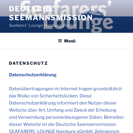
Zum
DEUTSCHE
Inhalt
SEEMANNSMISSION
springen
Seafarers´ Lounge Hamburg gGmbH
Menü
DATENSCHUTZ
Datenschutzerklärung
Datenübertragungen im Internet tragen grundsätzlich
das Risiko von Sicherheitslücken. Diese
Datenschutzerklärung informiert den Nutzer dieser
Website über Art, Umfang und Zweck der Erhebung
und Verwendung personenbezogener Daten. Betreiber
dieser Website ist die Deutsche Seemannsmission
SEAFARERS´ LOUNGE Hamburg gGmbH, Zellmannstr.