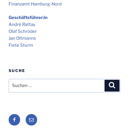
Finanzamt Hamburg-Nord
Geschäftsführer:in
André Rattay
Olaf Schröder
Jan Oltmanns
Fiete Sturm
SUCHE
Suche
Suche
nach:
Seafarers
Seafarers
Lounge
Lounge